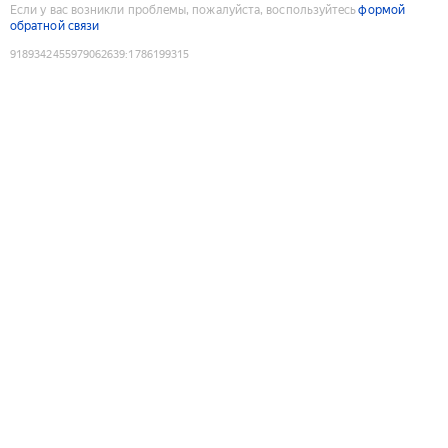
Если у вас возникли проблемы, пожалуйста, воспользуйтесь
формой
обратной связи
9189342455979062639
:
1786199315