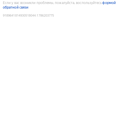
Если у вас возникли проблемы, пожалуйста, воспользуйтесь
формой
обратной связи
9189641814930518044
:
1786203775