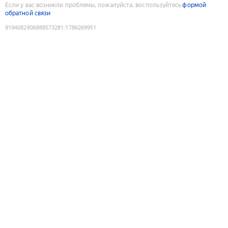
Если у вас возникли проблемы, пожалуйста, воспользуйтесь
формой
обратной связи
9194082806888573281
:
1786269951