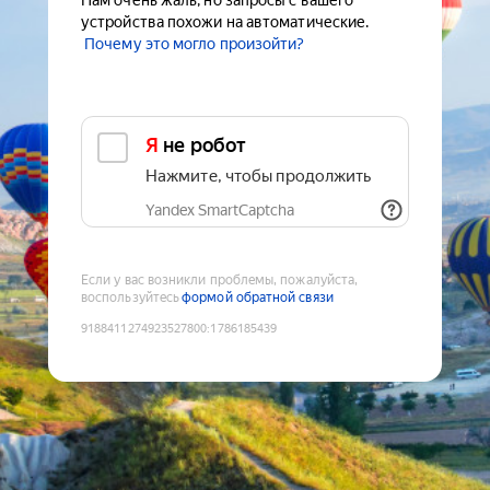
Нам очень жаль, но запросы с вашего
устройства похожи на автоматические.
Почему это могло произойти?
Я не робот
Нажмите, чтобы продолжить
Yandex SmartCaptcha
Если у вас возникли проблемы, пожалуйста,
воспользуйтесь
формой обратной связи
9188411274923527800
:
1786185439