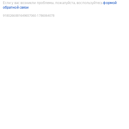
Если у вас возникли проблемы, пожалуйста, воспользуйтесь
формой
обратной связи
9180266881649657060
:
1786064078