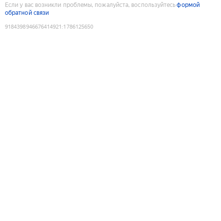
Если у вас возникли проблемы, пожалуйста, воспользуйтесь
формой
обратной связи
9184398946676414921
:
1786125650