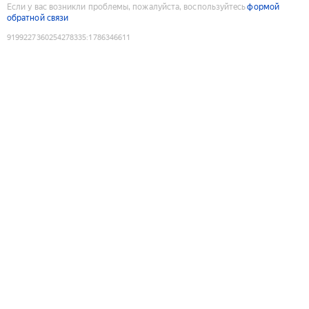
Если у вас возникли проблемы, пожалуйста, воспользуйтесь
формой
обратной связи
9199227360254278335
:
1786346611