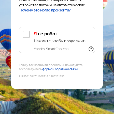
Нам очень жаль, но запросы с вашего
устройства похожи на автоматические.
Почему это могло произойти?
Я не робот
Нажмите, чтобы продолжить
Yandex SmartCaptcha
Если у вас возникли проблемы, пожалуйста,
воспользуйтесь
формой обратной связи
9193501884711608714
:
1786261295