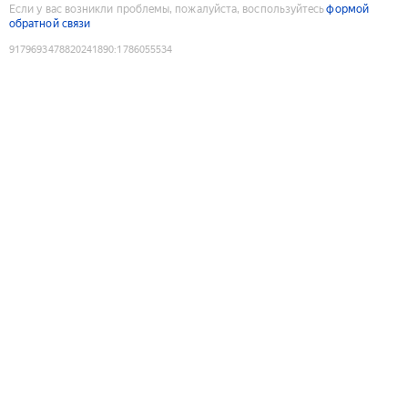
Если у вас возникли проблемы, пожалуйста, воспользуйтесь
формой
обратной связи
9179693478820241890
:
1786055534