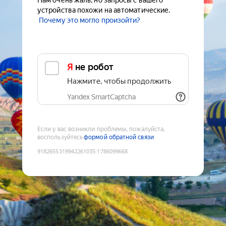
Нам очень жаль, но запросы с вашего
устройства похожи на автоматические.
Почему это могло произойти?
Я не робот
Нажмите, чтобы продолжить
Yandex SmartCaptcha
Если у вас возникли проблемы, пожалуйста,
воспользуйтесь
формой обратной связи
9182655319942261035
:
1786099668