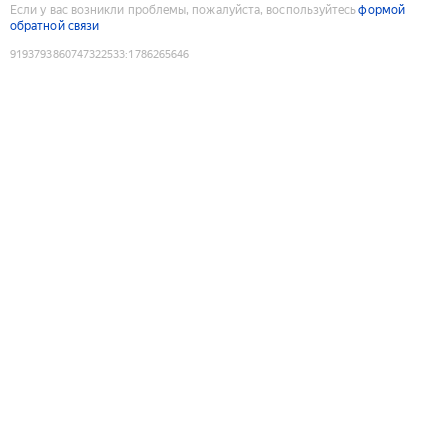
Если у вас возникли проблемы, пожалуйста, воспользуйтесь
формой
обратной связи
9193793860747322533
:
1786265646