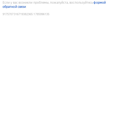
Если у вас возникли проблемы, пожалуйста, воспользуйтесь
формой
обратной связи
9175707316719382365
:
1785996135