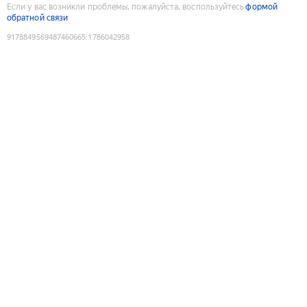
Если у вас возникли проблемы, пожалуйста, воспользуйтесь
формой
обратной связи
9178849569487460665
:
1786042958