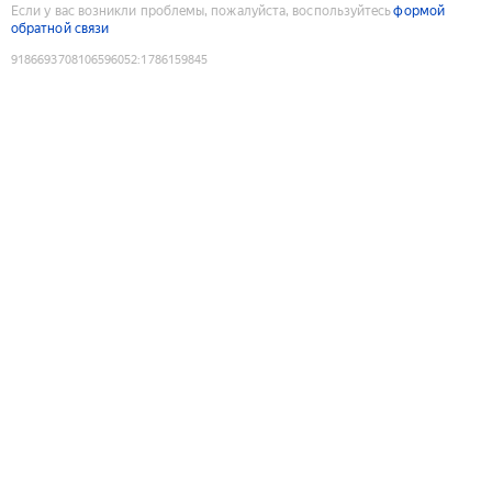
Если у вас возникли проблемы, пожалуйста, воспользуйтесь
формой
обратной связи
9186693708106596052
:
1786159845