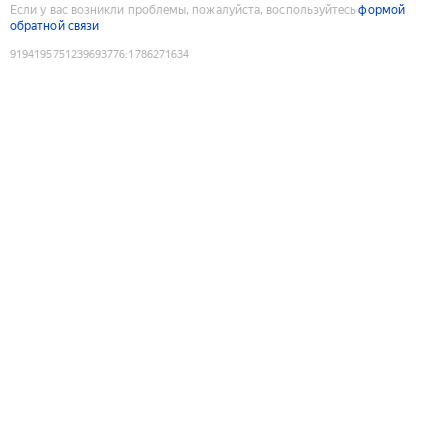
Если у вас возникли проблемы, пожалуйста, воспользуйтесь
формой
обратной связи
9194195751239693776
:
1786271634