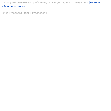
Если у вас возникли проблемы, пожалуйста, воспользуйтесь
формой
обратной связи
9195147850397175591
:
1786285822