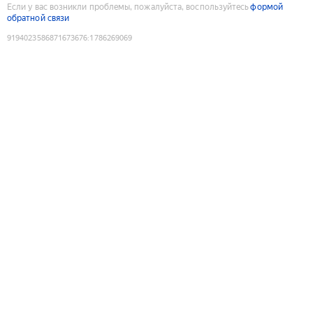
Если у вас возникли проблемы, пожалуйста, воспользуйтесь
формой
обратной связи
9194023586871673676
:
1786269069