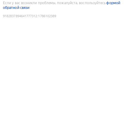
Если у вас возникли проблемы, пожалуйста, воспользуйтесь
формой
обратной связи
9182837894641777312
:
1786102389