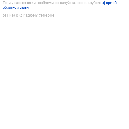
Если у вас возникли проблемы, пожалуйста, воспользуйтесь
формой
обратной связи
9181469834211129960
:
1786082003