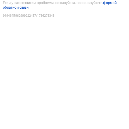
Если у вас возникли проблемы, пожалуйста, воспользуйтесь
формой
обратной связи
9194645962999222457
:
1786278343