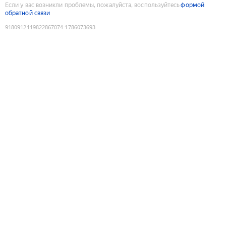
Если у вас возникли проблемы, пожалуйста, воспользуйтесь
формой
обратной связи
9180912119822867074
:
1786073693