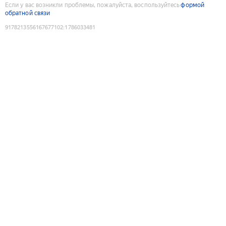
Если у вас возникли проблемы, пожалуйста, воспользуйтесь
формой
обратной связи
9178213556167677102
:
1786033481