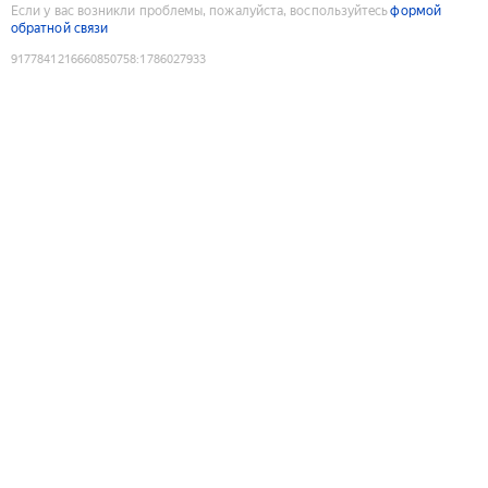
Если у вас возникли проблемы, пожалуйста, воспользуйтесь
формой
обратной связи
9177841216660850758
:
1786027933