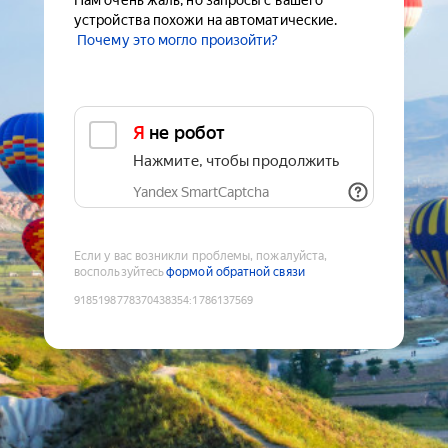
Нам очень жаль, но запросы с вашего
устройства похожи на автоматические.
Почему это могло произойти?
Я не робот
Нажмите, чтобы продолжить
Yandex SmartCaptcha
Если у вас возникли проблемы, пожалуйста,
воспользуйтесь
формой обратной связи
9185198778370438354
:
1786137569