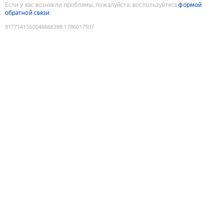
Если у вас возникли проблемы, пожалуйста, воспользуйтесь
формой
обратной связи
9177141550046668398
:
1786017507