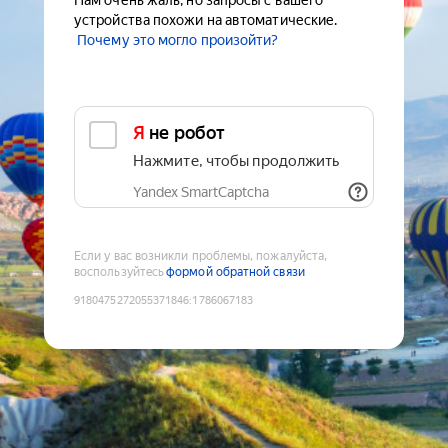
Нам очень жаль, но запросы с вашего
устройства похожи на автоматические.
Почему это могло произойти?
Я не робот
Нажмите, чтобы продолжить
Yandex SmartCaptcha
Если у вас возникли проблемы, пожалуйста,
воспользуйтесь
формой обратной связи
9180475272055371846
:
1786067183