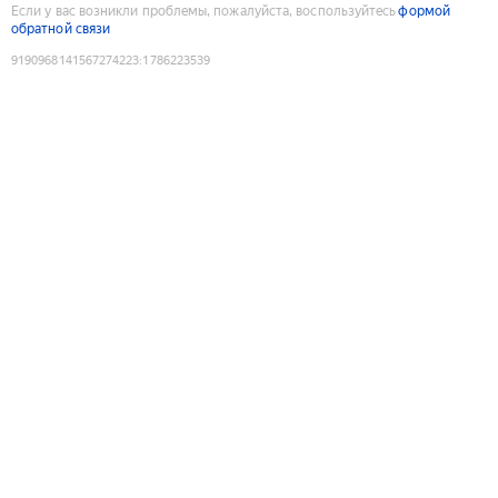
Если у вас возникли проблемы, пожалуйста, воспользуйтесь
формой
обратной связи
9190968141567274223
:
1786223539