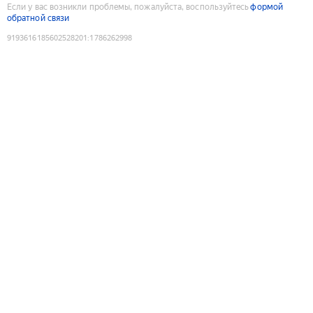
Если у вас возникли проблемы, пожалуйста, воспользуйтесь
формой
обратной связи
9193616185602528201
:
1786262998