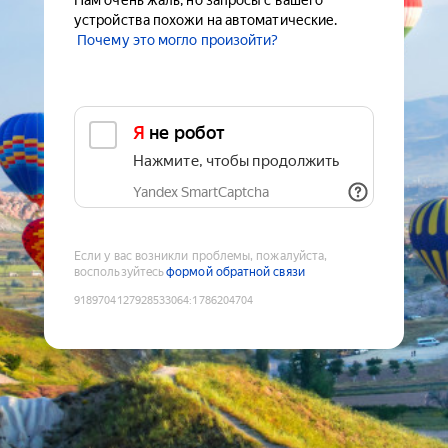
Нам очень жаль, но запросы с вашего
устройства похожи на автоматические.
Почему это могло произойти?
Я не робот
Нажмите, чтобы продолжить
Yandex SmartCaptcha
Если у вас возникли проблемы, пожалуйста,
воспользуйтесь
формой обратной связи
9189704127928533064
:
1786204704