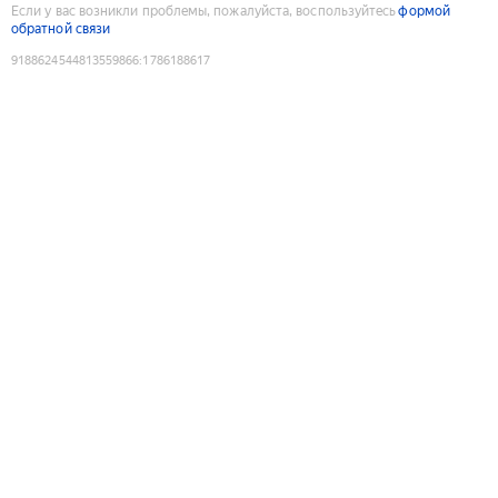
Если у вас возникли проблемы, пожалуйста, воспользуйтесь
формой
обратной связи
9188624544813559866
:
1786188617