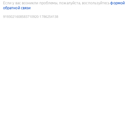
Если у вас возникли проблемы, пожалуйста, воспользуйтесь
формой
обратной связи
9193021608583710920
:
1786254138