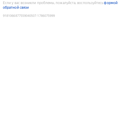
Если у вас возникли проблемы, пожалуйста, воспользуйтесь
формой
обратной связи
9181066877559040507
:
1786075999