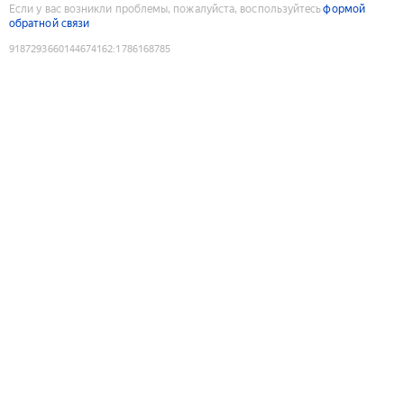
Если у вас возникли проблемы, пожалуйста, воспользуйтесь
формой
обратной связи
9187293660144674162
:
1786168785