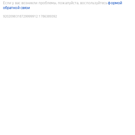
Если у вас возникли проблемы, пожалуйста, воспользуйтесь
формой
обратной связи
9202098318729999912
:
1786389392