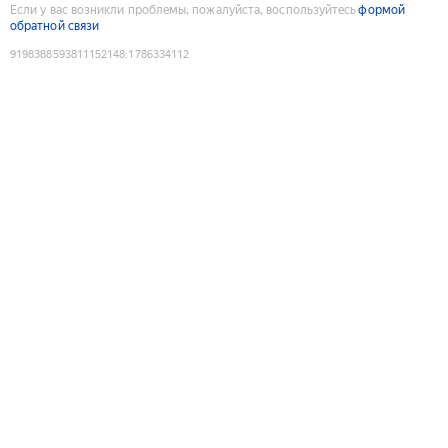
Если у вас возникли проблемы, пожалуйста, воспользуйтесь
формой
обратной связи
9198388593811152148
:
1786334112