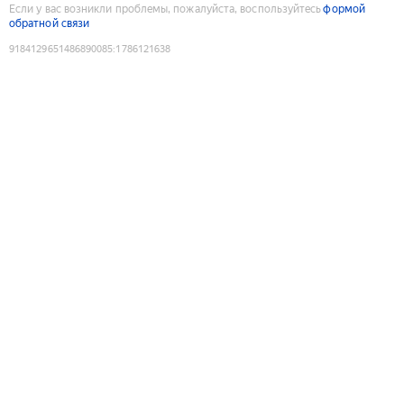
Если у вас возникли проблемы, пожалуйста, воспользуйтесь
формой
обратной связи
9184129651486890085
:
1786121638