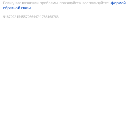
Если у вас возникли проблемы, пожалуйста, воспользуйтесь
формой
обратной связи
9187292154557266447
:
1786168763