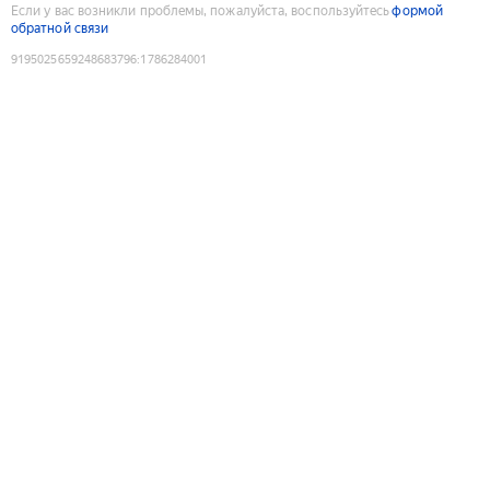
Если у вас возникли проблемы, пожалуйста, воспользуйтесь
формой
обратной связи
9195025659248683796
:
1786284001