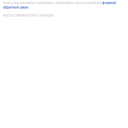
Если у вас возникли проблемы, пожалуйста, воспользуйтесь
формой
обратной связи
9181221280091677208
:
1786078300