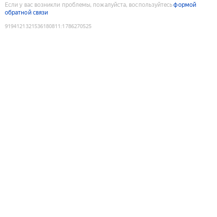
Если у вас возникли проблемы, пожалуйста, воспользуйтесь
формой
обратной связи
9194121321536180811
:
1786270525