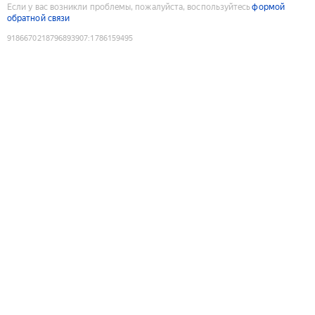
Если у вас возникли проблемы, пожалуйста, воспользуйтесь
формой
обратной связи
9186670218796893907
:
1786159495