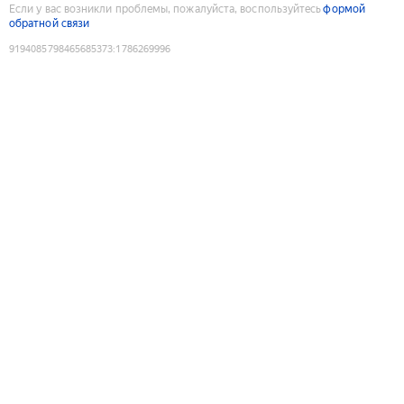
Если у вас возникли проблемы, пожалуйста, воспользуйтесь
формой
обратной связи
9194085798465685373
:
1786269996