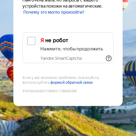
Нам очень жаль, но запросы с вашего
устройства похожи на автоматические.
Почему это могло произойти?
Я не робот
Нажмите, чтобы продолжить
Yandex SmartCaptcha
Если у вас возникли проблемы, пожалуйста,
воспользуйтесь
формой обратной связи
9181562604831798903
:
1786083386