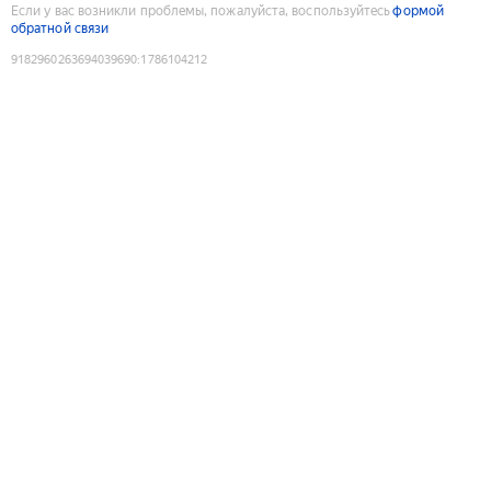
Если у вас возникли проблемы, пожалуйста, воспользуйтесь
формой
обратной связи
9182960263694039690
:
1786104212