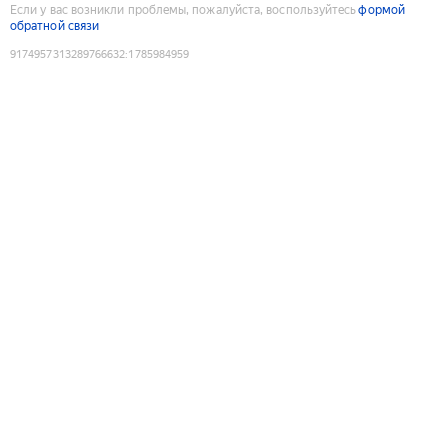
Если у вас возникли проблемы, пожалуйста, воспользуйтесь
формой
обратной связи
9174957313289766632
:
1785984959