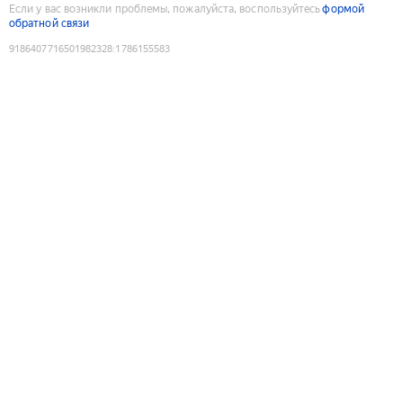
Если у вас возникли проблемы, пожалуйста, воспользуйтесь
формой
обратной связи
9186407716501982328
:
1786155583