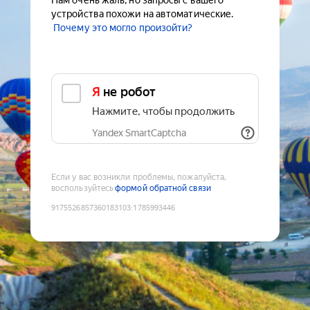
Нам очень жаль, но запросы с вашего
устройства похожи на автоматические.
Почему это могло произойти?
Я не робот
Нажмите, чтобы продолжить
Yandex SmartCaptcha
Если у вас возникли проблемы, пожалуйста,
воспользуйтесь
формой обратной связи
9175526857360183103
:
1785993446