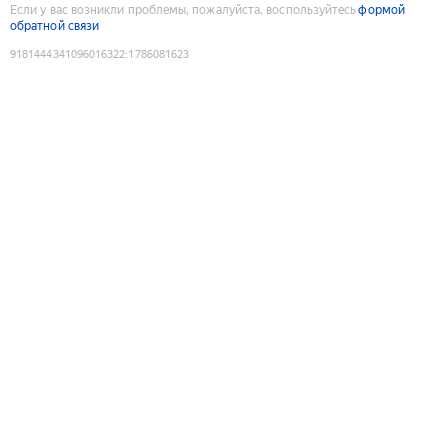
Если у вас возникли проблемы, пожалуйста, воспользуйтесь
формой
обратной связи
9181444341096016322
:
1786081623