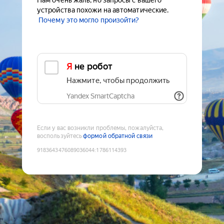
Нам очень жаль, но запросы с вашего
устройства похожи на автоматические.
Почему это могло произойти?
Я не робот
Нажмите, чтобы продолжить
Yandex SmartCaptcha
Если у вас возникли проблемы, пожалуйста,
воспользуйтесь
формой обратной связи
9183643476089036044
:
1786114393