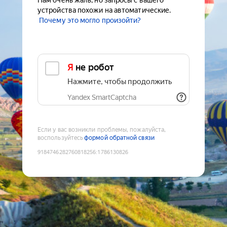
Нам очень жаль, но запросы с вашего
устройства похожи на автоматические.
Почему это могло произойти?
Я не робот
Нажмите, чтобы продолжить
Yandex SmartCaptcha
Если у вас возникли проблемы, пожалуйста,
воспользуйтесь
формой обратной связи
9184746282760818256
:
1786130826